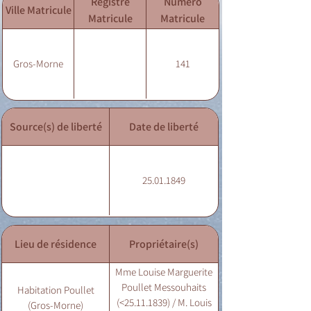
Registre
Numéro
Ville Matricule
Matricule
Matricule
Gros-Morne
141
Source(s) de liberté
Date de liberté
25.01.1849
Lieu de résidence
Propriétaire(s)
Mme Louise Marguerite
Poullet Messouhaits
Habitation Poullet
(<25.11.1839) / M. Louis
(Gros-Morne)