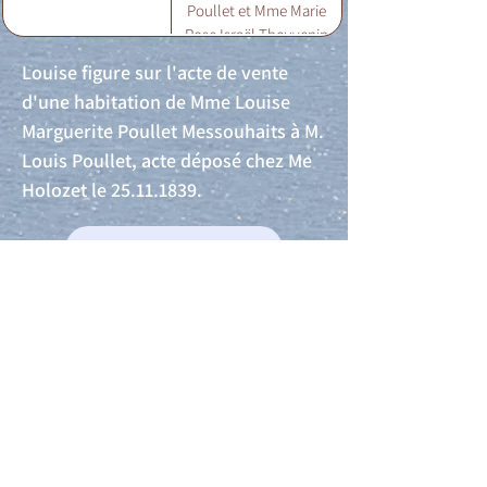
Poullet et Mme Marie
Rose Israël Theuvenin
(>25.11.1839)
Louise figure sur l'acte de vente
d'une habitation de Mme Louise
Marguerite Poullet Messouhaits à M.
Louis Poullet, acte déposé chez Me
Holozet le
25.11.1839
.
Acte de naissance
Acte de mariage
Acte de Décès
Acte de reconnaissance 1
Acte de reconnaissance 2