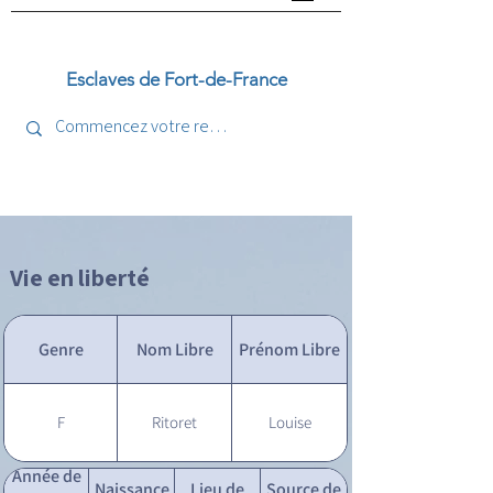
Esclaves de Fort-de-France
Vie en liberté
Genre
Nom Libre
Prénom Libre
F
Ritoret
Louise
Année de
Naissance
Lieu de
Source de