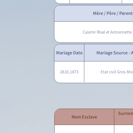
Mère / Père / Parent
Casimir Risal et Antoinnette
Mariage Date
Mariage Source - A
28.01.1873
Etat civil Gros-Mo
Surnom
Nom Esclave