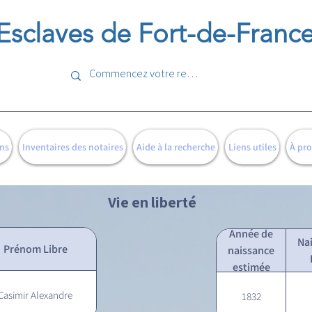
Esclaves de Fort-de-Franc
ns
Inventaires des notaires
Aide à la recherche
Liens utiles
À pr
Vie en liberté
Année de
Na
Prénom Libre
naissance
estimée
Casimir Alexandre
1832