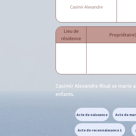
Casimir Alexandre
Lieu de
Propriétaire(
résidence
Casimir Alexandre Risal se marie a
enfants.
Acte de naissance
Acte de ma
Acte de reconnaissance 1