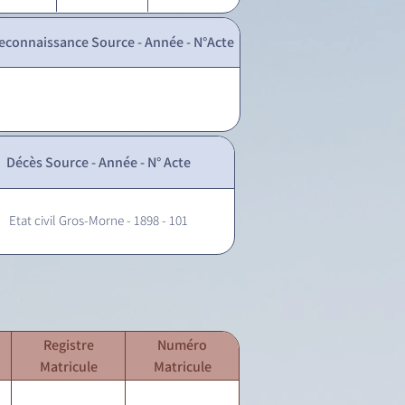
econnaissance Source - Année - N°Acte
Décès Source - Année - N° Acte
Etat civil Gros-Morne - 1898 - 101
Registre
Numéro
Matricule
Matricule