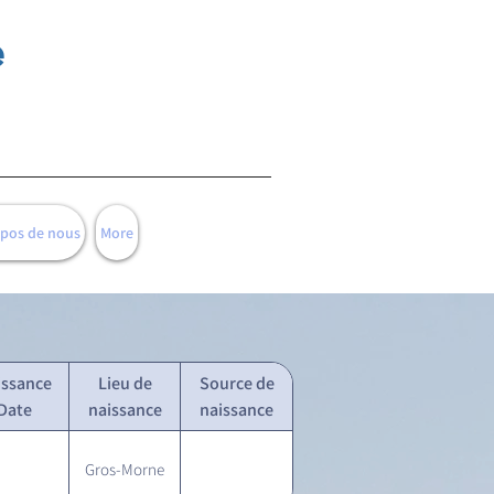
e
opos de nous
More
issance
Lieu de
Source de
Date
naissance
naissance
Gros-Morne