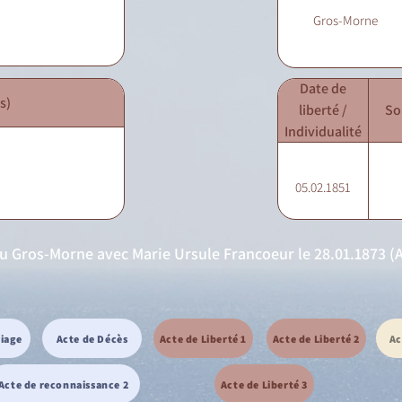
Gros-Morne
Date de
s)
liberté /
So
Individualité
05.02.1851
u Gros-Morne avec Marie Ursule Francoeur le 28.01.1873 (Act
riage
Acte de Décès
Acte de Liberté 1
Acte de Liberté 2
Ac
Acte de reconnaissance 2
Acte de Liberté 3