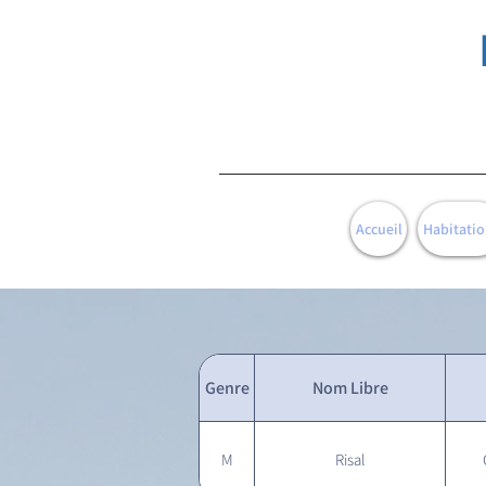
Accueil
Habitatio
Genre
Nom Libre
M
Risal