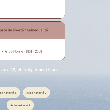
urce de liberté / Individualité
RI Gros-Morne - 1851 - 2568
e n°12) et ils légitiment leurs
te notarié 1
Acte notarié 2
Acte notarié 3