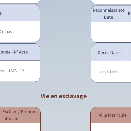
Reconnaissance
s
R
Date
 Colbas
nnée - N° Acte
Décès Date
rne - 1873 - 12
20.08.1898
Vie en esclavage
 Esclave / Prénom
Ville Matricule
africain