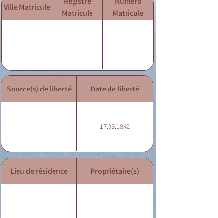
Registre
Numéro
Ville Matricule
Matricule
Matricule
Source(s) de liberté
Date de liberté
17.03.1842
Lieu de résidence
Propriétaire(s)