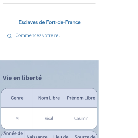
Esclaves de Fort-de-France
Vie en liberté
Genre
Nom Libre
Prénom Libre
M
Risal
Casimir
Année de
Naissance
Lieu de
Source de