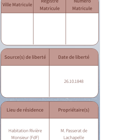
Registre
Numéro
Ville Matricule
Matricule
Matricule
Source(s) de liberté
Date de liberté
26.10.1848
Lieu de résidence
Propriétaire(s)
Habitation Rivière
M. Passerat de
Monsieur (FdF)
Lachapelle