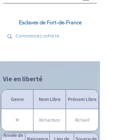
Esclaves de Fort-de-France
Vie en liberté
Genre
Nom Libre
Prénom Libre
M
Richardson
Richard
Année de
Naissance
Lieu de
Source de