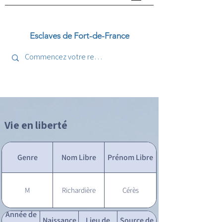
Esclaves de Fort-de-France
Vie en liberté
Genre
Nom Libre
Prénom Libre
M
Richardière
Cérès
Année de
Naissance
Lieu de
Source de