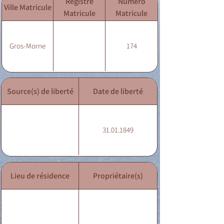
Registre
Numéro
Ville Matricule
Matricule
Matricule
Gros-Morne
174
Source(s) de liberté
Date de liberté
31.01.1849
Lieu de résidence
Propriétaire(s)