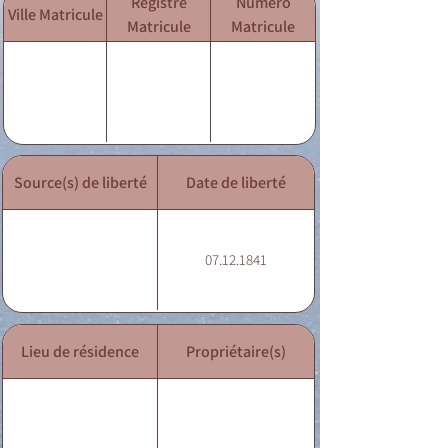
Registre
Numéro
Ville Matricule
Matricule
Matricule
Source(s) de liberté
Date de liberté
07.12.1841
Lieu de résidence
Propriétaire(s)