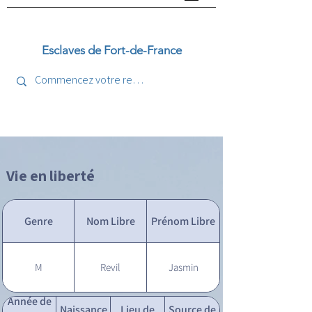
Esclaves de Fort-de-France
Vie en liberté
Genre
Nom Libre
Prénom Libre
M
Revil
Jasmin
Année de
Naissance
Lieu de
Source de