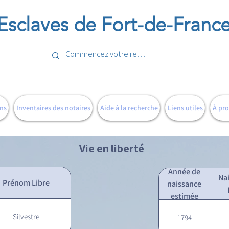
Esclaves de Fort-de-Franc
ns
Inventaires des notaires
Aide à la recherche
Liens utiles
À pr
Vie en liberté
Année de
Na
Prénom Libre
naissance
estimée
Silvestre
1794