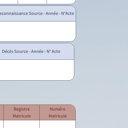
econnaissance Source - Année - N°Acte
Décès Source - Année - N° Acte
Registre
Numéro
Matricule
Matricule