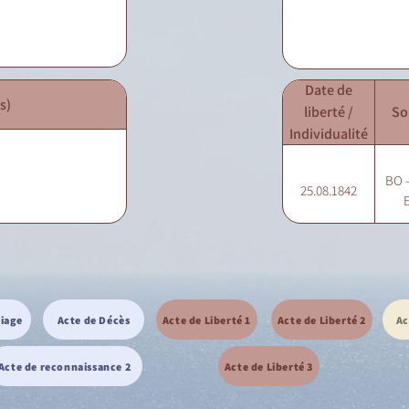
Date de
s)
liberté /
So
Individualité
BO -
25.08.1842
E
riage
Acte de Décès
Acte de Liberté 1
Acte de Liberté 2
Ac
Acte de reconnaissance 2
Acte de Liberté 3