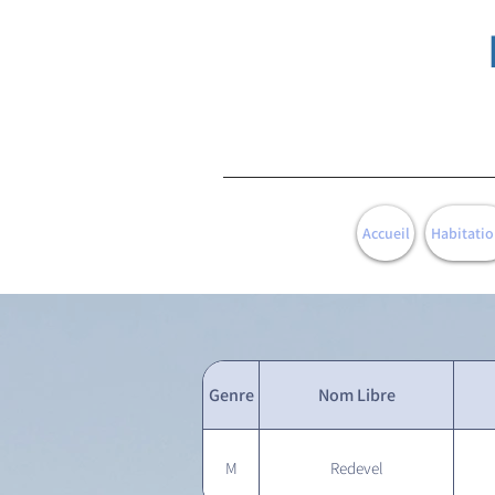
Accueil
Habitatio
Genre
Nom Libre
M
Redevel