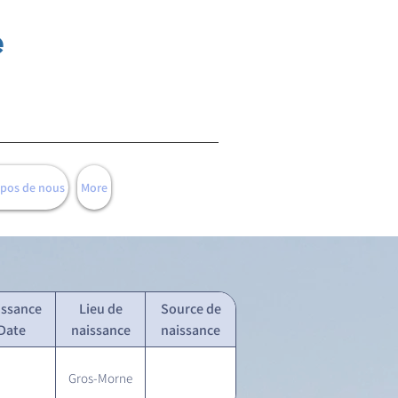
e
opos de nous
More
issance
Lieu de
Source de
Date
naissance
naissance
Gros-Morne