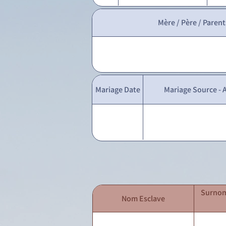
Mère / Père / Parent
Mariage Date
Mariage Source - A
Surnom
Nom Esclave