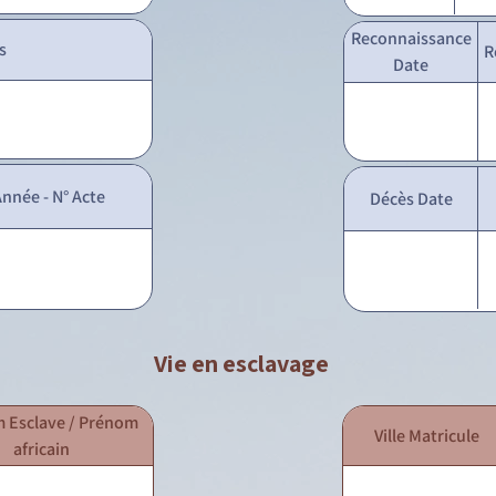
Reconnaissance
s
R
Date
nnée - N° Acte
Décès Date
Vie en esclavage
 Esclave / Prénom
Ville Matricule
africain