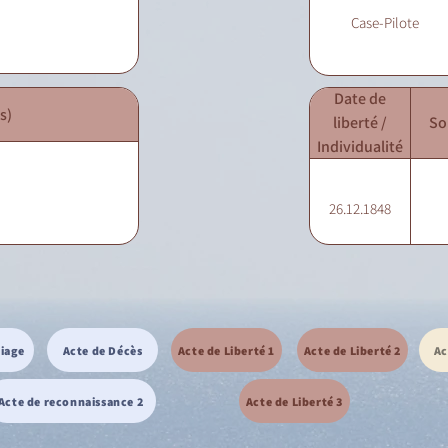
Case-Pilote
Date de
s)
liberté /
So
Individualité
26.12.1848
riage
Acte de Décès
Acte de Liberté 1
Acte de Liberté 2
Ac
Acte de reconnaissance 2
Acte de Liberté 3