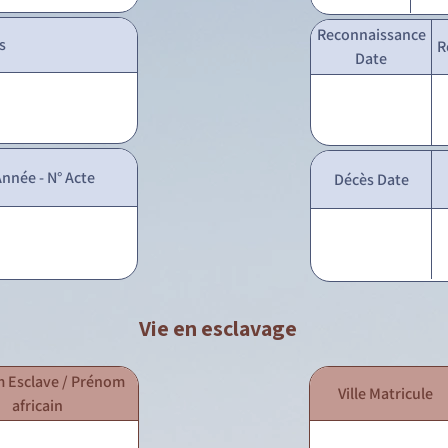
Reconnaissance
s
R
Date
nnée - N° Acte
Décès Date
Vie en esclavage
 Esclave / Prénom
Ville Matricule
africain