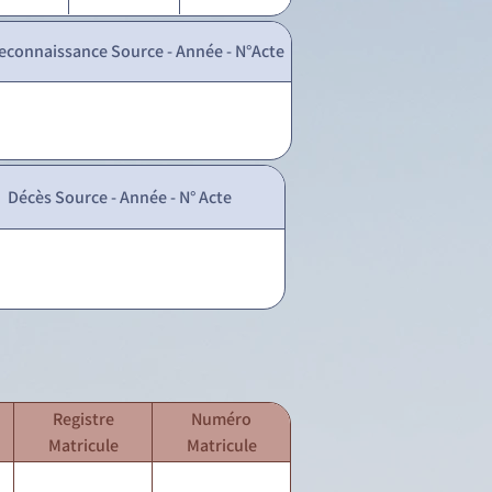
econnaissance Source - Année - N°Acte
Décès Source - Année - N° Acte
Registre
Numéro
Matricule
Matricule