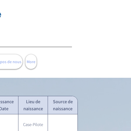
e
opos de nous
More
issance
Lieu de
Source de
Date
naissance
naissance
Case-Pilote