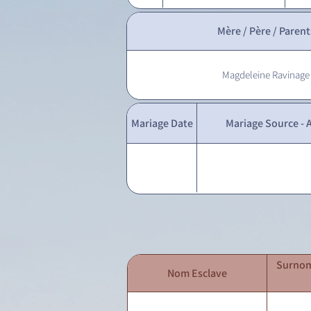
Mère / Père / Parent
Magdeleine Ravinage
Mariage Date
Mariage Source - A
Surnom
Nom Esclave