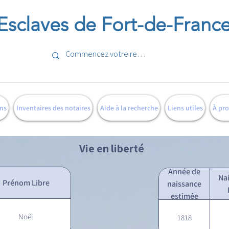
Esclaves de Fort-de-Franc
ns
Inventaires des notaires
Aide à la recherche
Liens utiles
À pr
Vie en liberté
Année de
Na
Prénom Libre
naissance
estimée
Noël
1818