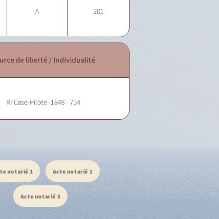
A
201
urce de liberté / Individualité
RI Case-Pilote -1848 - 754
te notarié 1
Acte notarié 2
Acte notarié 3