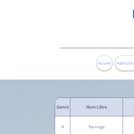
Accueil
Habitatio
Genre
Nom Libre
M
Ravinage