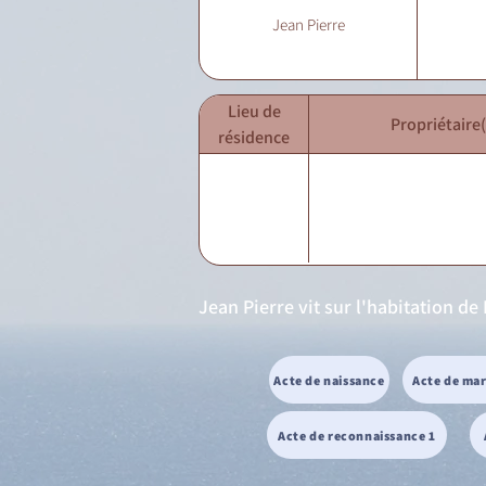
Jean Pierre
Lieu de
Propriétaire(
résidence
Jean Pierre vit sur l'habitation 
Acte de naissance
Acte de ma
Acte de reconnaissance 1