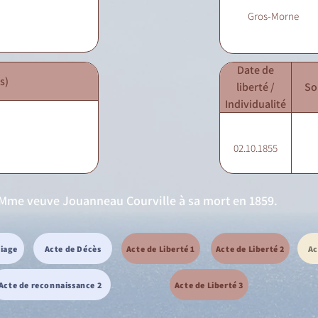
Gros-Morne
Date de
s)
liberté /
So
Individualité
02.10.1855
de Mme veuve Jouanneau Courville à sa mort en 1859.
riage
Acte de Décès
Acte de Liberté 1
Acte de Liberté 2
Ac
Acte de reconnaissance 2
Acte de Liberté 3