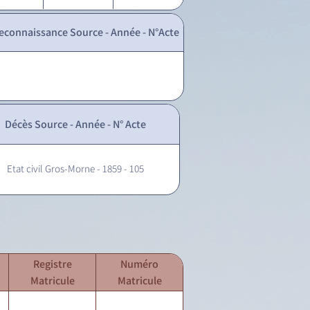
econnaissance Source - Année - N°Acte
Décès Source - Année - N° Acte
Etat civil Gros-Morne - 1859 - 105
Registre
Numéro
Matricule
Matricule