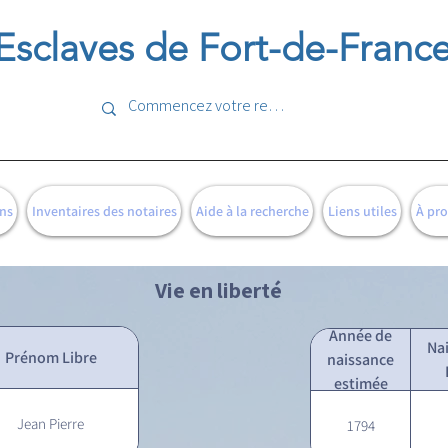
Esclaves de Fort-de-Franc
ns
Inventaires des notaires
Aide à la recherche
Liens utiles
À pr
Vie en liberté
Année de
Na
Prénom Libre
naissance
estimée
Jean Pierre
1794