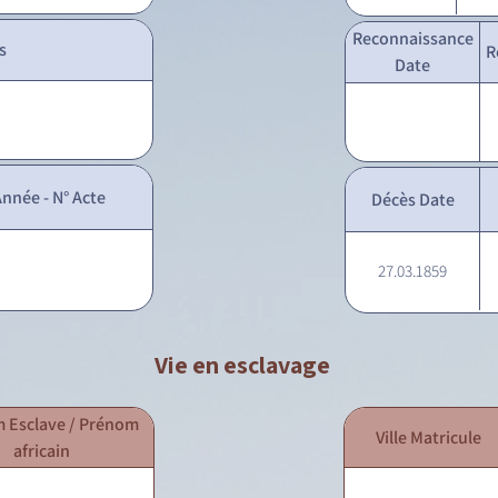
Reconnaissance
s
R
Date
nnée - N° Acte
Décès Date
27.03.1859
Vie en esclavage
 Esclave / Prénom
Ville Matricule
africain