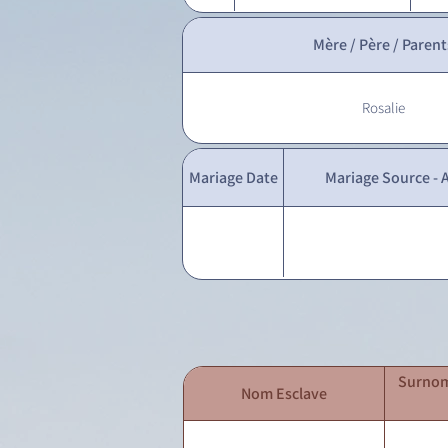
Mère / Père / Parent
Rosalie
Mariage Date
Mariage Source - A
Surnom
Nom Esclave