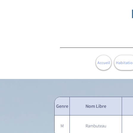
Accueil
Habitatio
Genre
Nom Libre
M
Rambuteau