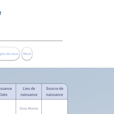
e
opos de nous
More
issance
Lieu de
Source de
Date
naissance
naissance
Gros-Morne