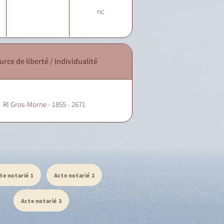
nc
urce de liberté / Individualité
RI Gros-Morne - 1855 - 2671
te notarié 1
Acte notarié 2
Acte notarié 3