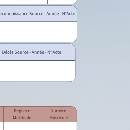
econnaissance Source - Année - N°Acte
Décès Source - Année - N° Acte
Registre
Numéro
Matricule
Matricule