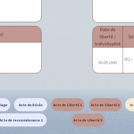
Date de
s)
liberté /
So
Individualité
BO - 
06.09.1840
riage
Acte de Décès
Acte de Liberté 1
Acte de Liberté 2
Ac
Acte de reconnaissance 2
Acte de Liberté 3