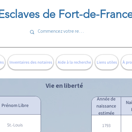
Esclaves de Fort-de-Franc
ns
Inventaires des notaires
Aide à la recherche
Liens utiles
À pr
Vie en liberté
Année de
Na
Prénom Libre
naissance
estimée
St.-Louis
1793