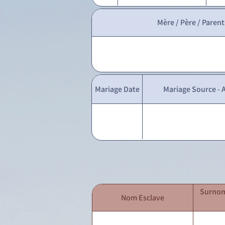
Mère / Père / Parent
Mariage Date
Mariage Source - A
Surnom
Nom Esclave