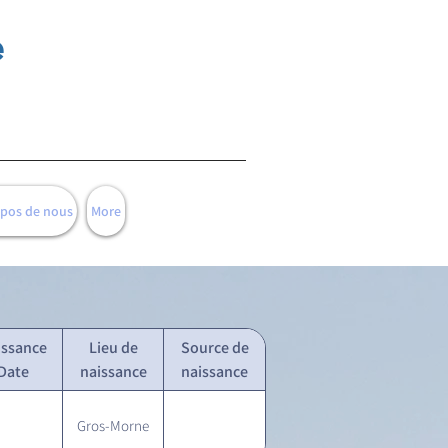
e
opos de nous
More
issance
Lieu de
Source de
Date
naissance
naissance
Gros-Morne