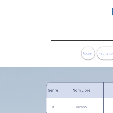
Accueil
Habitatio
Genre
Nom Libre
M
Rambo