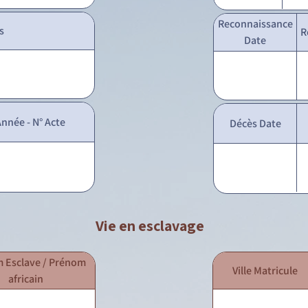
Reconnaissance
s
R
Date
nnée - N° Acte
Décès Date
Vie en esclavage
 Esclave / Prénom
Ville Matricule
africain