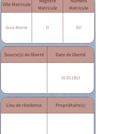
Registre
Numéro
Ville Matricule
Matricule
Matricule
Gros-Morne
D
357
Source(s) de liberté
Date de liberté
02.05.1853
Lieu de résidence
Propriétaire(s)