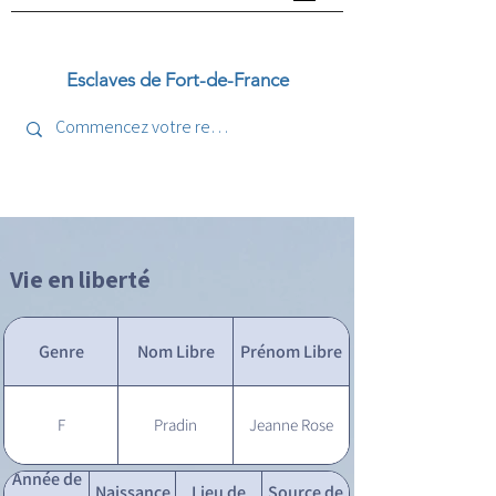
Esclaves de Fort-de-France
Vie en liberté
Genre
Nom Libre
Prénom Libre
F
Pradin
Jeanne Rose
Année de
Naissance
Lieu de
Source de