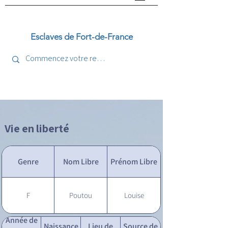
Esclaves de Fort-de-France
Vie en liberté
Genre
Nom Libre
Prénom Libre
F
Poutou
Louise
Année de
Naissance
Lieu de
Source de