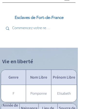
Esclaves de Fort-de-France
Vie en liberté
Genre
Nom Libre
Prénom Libre
F
Pomponne
Elisabeth
Année de
Naissance
Lieu de
Source de