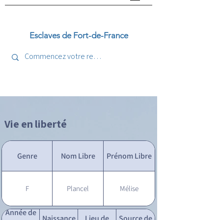
Esclaves de Fort-de-France
Vie en liberté
Genre
Nom Libre
Prénom Libre
F
Plancel
Mélise
Année de
Naissance
Lieu de
Source de