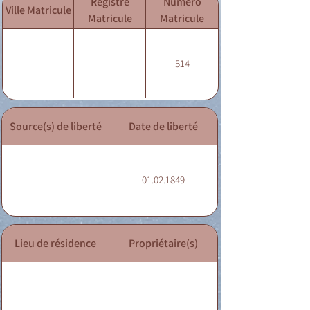
Registre
Numéro
Ville Matricule
Matricule
Matricule
514
Source(s) de liberté
Date de liberté
01.02.1849
Lieu de résidence
Propriétaire(s)