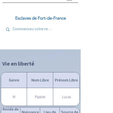
Esclaves de Fort-de-France
Vie en liberté
Genre
Nom Libre
Prénom Libre
M
Pipelet
Lucas
Année de
Naissance
Lieu de
Source de