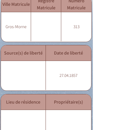
Registre
Numéro
Ville Matricule
Matricule
Matricule
Gros-Morne
313
Source(s) de liberté
Date de liberté
27.04.1857
Lieu de résidence
Propriétaire(s)