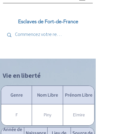
Esclaves de Fort-de-France
Vie en liberté
Genre
Nom Libre
Prénom Libre
F
Piny
Elmire
Année de
Naissance
Lieu de
Source de