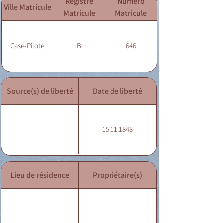
Registre
Numéro
Ville Matricule
Matricule
Matricule
Case-Pilote
B
646
Source(s) de liberté
Date de liberté
15.11.1848
Lieu de résidence
Propriétaire(s)