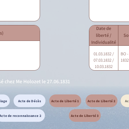
Date de
s)
liberté /
So
Individualité
01.03.1832 /
BO -
07.03.1832 /
1832 
10.03.1832
osé chez Me Holozet le 27.06.1831
riage
Acte de Décès
Acte de Liberté 1
Acte de Liberté 2
Ac
Acte de reconnaissance 2
Acte de Liberté 3