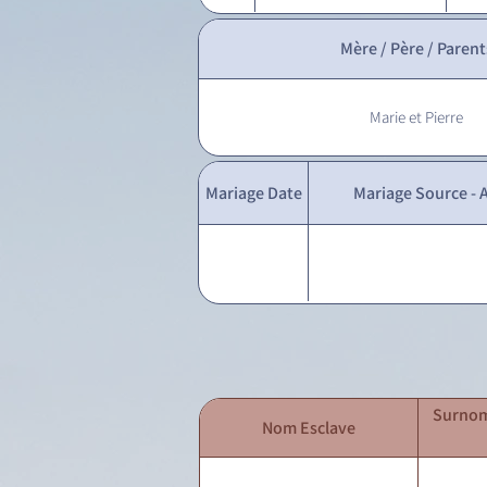
Mère / Père / Parent
Marie et Pierre
Mariage Date
Mariage Source - A
Surnom
Nom Esclave