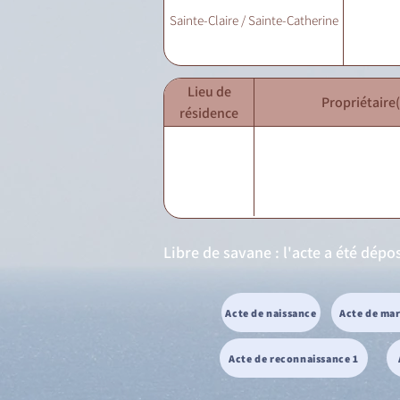
Sainte-Claire / Sainte-Catherine
Lieu de
Propriétaire(
résidence
Libre de savane : l'acte a été dép
Acte de naissance
Acte de ma
Acte de reconnaissance 1