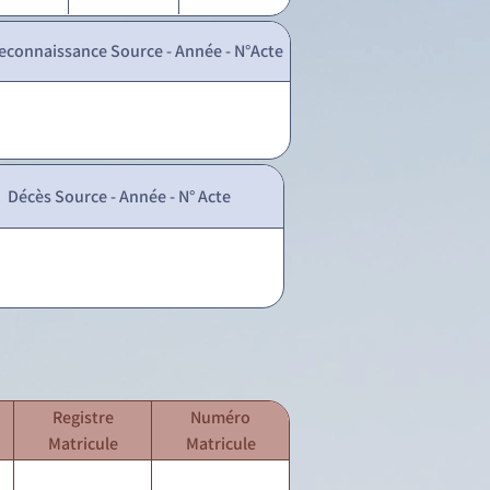
econnaissance Source - Année - N°Acte
Décès Source - Année - N° Acte
Registre
Numéro
Matricule
Matricule