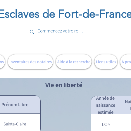
Esclaves de Fort-de-Franc
ns
Inventaires des notaires
Aide à la recherche
Liens utiles
À pr
Vie en liberté
Année de
Na
Prénom Libre
naissance
estimée
Sainte-Claire
1829