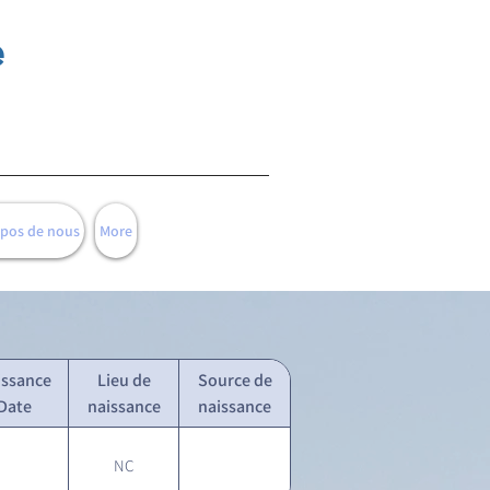
e
opos de nous
More
issance
Lieu de
Source de
Date
naissance
naissance
NC