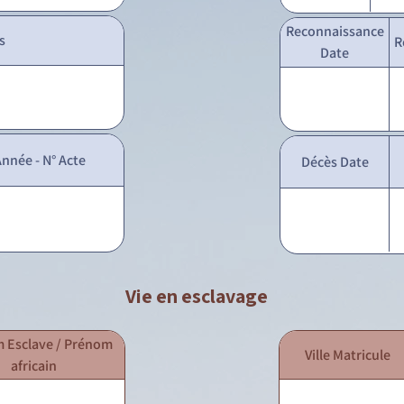
Reconnaissance
s
R
Date
nnée - N° Acte
Décès Date
Vie en esclavage
 Esclave / Prénom
Ville Matricule
africain