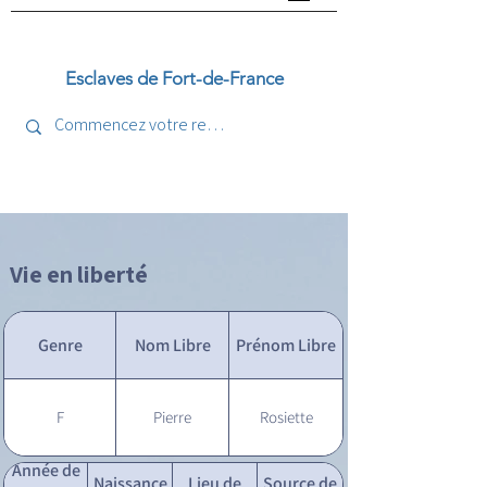
Esclaves de Fort-de-France
Vie en liberté
Genre
Nom Libre
Prénom Libre
F
Pierre
Rosiette
Année de
Naissance
Lieu de
Source de