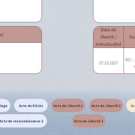
Date de
s)
liberté /
So
Individualité
BO - 
07.10.1837
riage
Acte de Décès
Acte de Liberté 1
Acte de Liberté 2
Ac
Acte de reconnaissance 2
Acte de Liberté 3