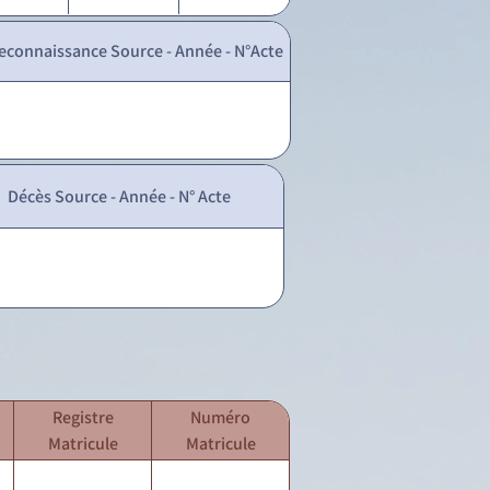
econnaissance Source - Année - N°Acte
Décès Source - Année - N° Acte
Registre
Numéro
Matricule
Matricule