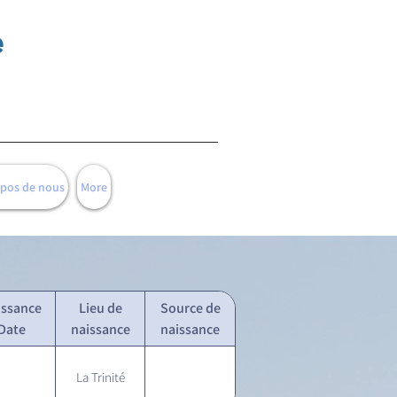
e
opos de nous
More
issance
Lieu de
Source de
Date
naissance
naissance
La Trinité