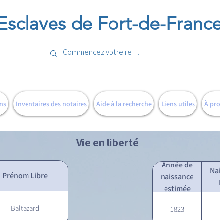
Esclaves de Fort-de-Franc
ns
Inventaires des notaires
Aide à la recherche
Liens utiles
À pr
Vie en liberté
Année de
Na
Prénom Libre
naissance
estimée
Baltazard
1823