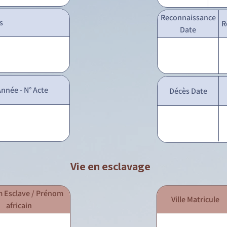
Reconnaissance
s
R
Date
nnée - N° Acte
Décès Date
Vie en esclavage
 Esclave / Prénom
Ville Matricule
africain