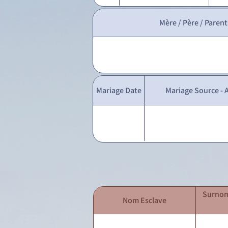
Mère / Père / Parent
Mariage Date
Mariage Source - A
Surnom
Nom Esclave