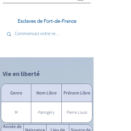
Esclaves de Fort-de-France
Vie en liberté
Genre
Nom Libre
Prénom Libre
M
Paringéry
Pierre Louis
Année de
Naissance
Lieu de
Source de