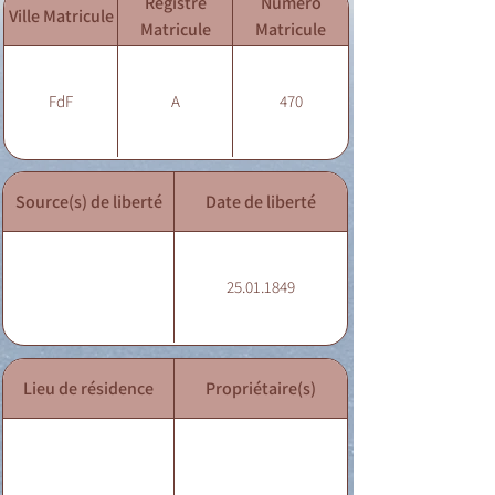
Registre
Numéro
Ville Matricule
Matricule
Matricule
FdF
A
470
Source(s) de liberté
Date de liberté
25.01.1849
Lieu de résidence
Propriétaire(s)