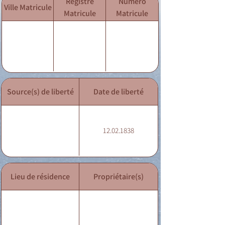
Registre
Numéro
Ville Matricule
Matricule
Matricule
Source(s) de liberté
Date de liberté
12.02.1838
Lieu de résidence
Propriétaire(s)