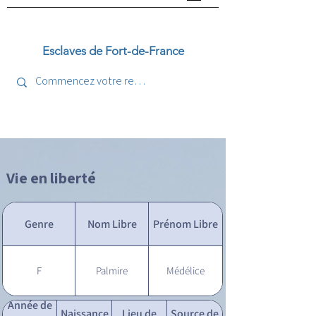
Esclaves de Fort-de-France
Vie en liberté
Genre
Nom Libre
Prénom Libre
F
Palmire
Médélice
Année de
Naissance
Lieu de
Source de