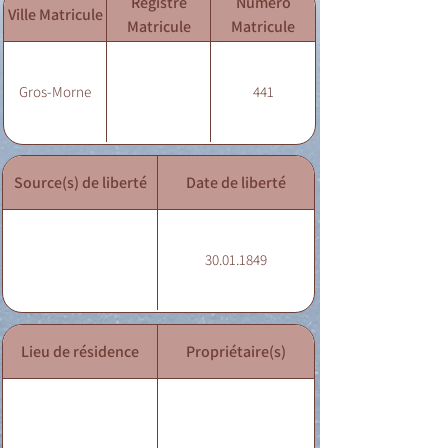
Registre
Numéro
Ville Matricule
Matricule
Matricule
Gros-Morne
441
Source(s) de liberté
Date de liberté
30.01.1849
Lieu de résidence
Propriétaire(s)