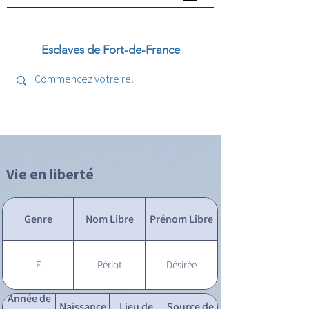
Esclaves de Fort-de-France
Vie en liberté
Genre
Nom Libre
Prénom Libre
F
Périot
Désirée
Année de
Naissance
Lieu de
Source de