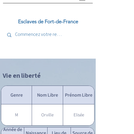
Esclaves de Fort-de-France
Vie en liberté
Genre
Nom Libre
Prénom Libre
M
Orville
Elisée
Année de
Naissance
Lieu de
Source de