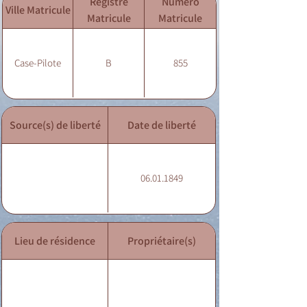
Registre
Numéro
Ville Matricule
Matricule
Matricule
Case-Pilote
B
855
Source(s) de liberté
Date de liberté
06.01.1849
Lieu de résidence
Propriétaire(s)