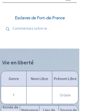
Esclaves de Fort-de-France
Vie en liberté
Genre
Nom Libre
Prénom Libre
F
Ordalie
Année de
Naissance
Lieu de
Source de