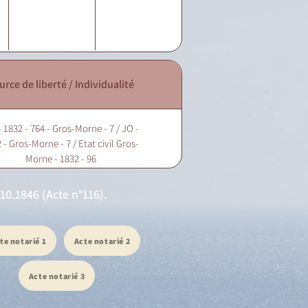
urce de liberté / Individualité
 1832 - 764 - Gros-Morne - 7 / JO -
 - Gros-Morne - 7 / Etat civil Gros-
Morne - 1832 - 96
10.1846 (Acte n°116).
te notarié 1
Acte notarié 2
Acte notarié 3