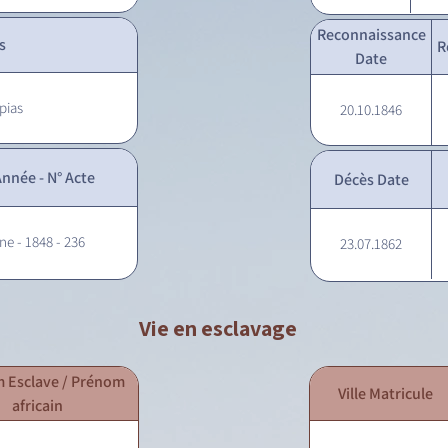
Reconnaissance
s
R
Date
pias
20.10.1846
nnée - N° Acte
Décès Date
ne - 1848 - 236
23.07.1862
Vie en esclavage
 Esclave / Prénom
Ville Matricule
africain