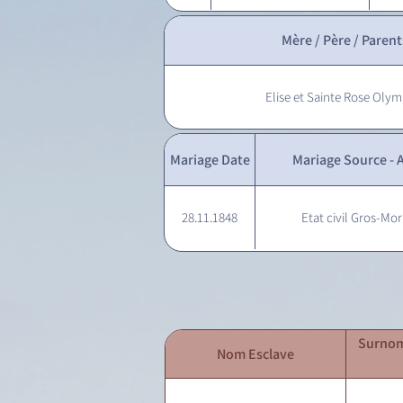
Mère / Père / Parent
Elise et Sainte Rose Olym
Mariage Date
Mariage Source - A
28.11.1848
Etat civil Gros-Mor
Surnom
Nom Esclave