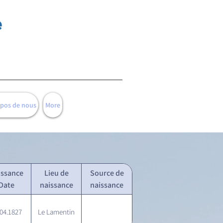
e
opos de nous
More
issance
Lieu de
Source de
Date
naissance
naissance
.04.1827
Le Lamentin