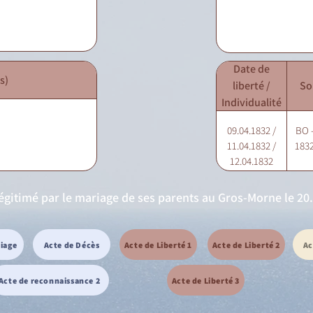
Date de
s)
liberté /
So
Individualité
09.04.1832 /
BO -
11.04.1832 /
1832
12.04.1832
légitimé par le mariage de ses parents au Gros-Morne le 20.
riage
Acte de Décès
Acte de Liberté 1
Acte de Liberté 2
Ac
Acte de reconnaissance 2
Acte de Liberté 3