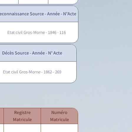
econnaissance Source - Année - N°Acte
Etat civil Gros-Morne - 1846 - 116
Décès Source - Année - N° Acte
Etat civil Gros-Morne - 1862 - 269
Registre
Numéro
Matricule
Matricule