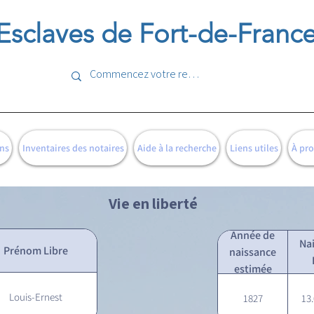
Esclaves de Fort-de-Franc
ns
Inventaires des notaires
Aide à la recherche
Liens utiles
À pr
Vie en liberté
Année de
Na
Prénom Libre
naissance
estimée
Louis-Ernest
1827
13