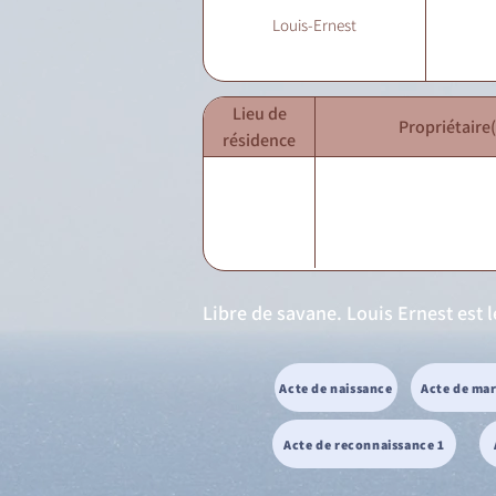
Louis-Ernest
Lieu de
Propriétaire(
résidence
Libre de savane. Louis Ernest est 
Acte de naissance
Acte de ma
Acte de reconnaissance 1