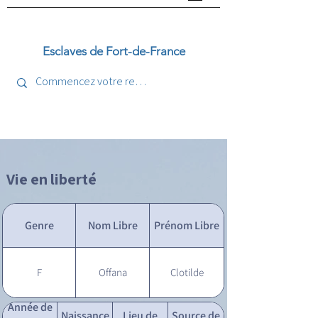
Esclaves de Fort-de-France
Vie en liberté
Genre
Nom Libre
Prénom Libre
F
Offana
Clotilde
Année de
Naissance
Lieu de
Source de