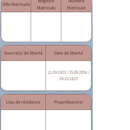
Registre
Numéro
Ville Matricule
Matricule
Matricule
Source(s) de liberté
Date de liberté
21.09.1833 / 25.09.2056 /
04.10.1833
Lieu de résidence
Propriétaire(s)