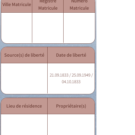
Registre
Numéro
Ville Matricule
Matricule
Matricule
Source(s) de liberté
Date de liberté
21.09.1833 / 25.09.1949 /
04.10.1833
Lieu de résidence
Propriétaire(s)