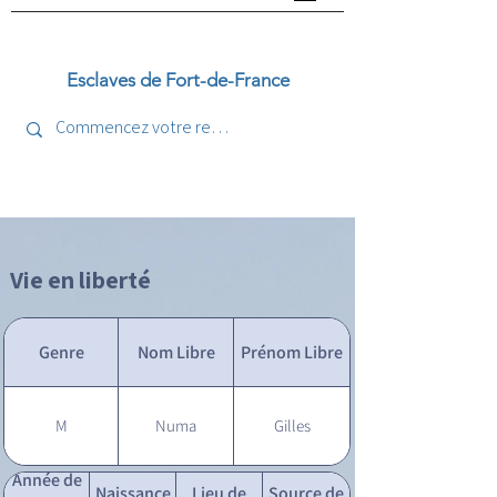
Esclaves de Fort-de-France
Vie en liberté
Genre
Nom Libre
Prénom Libre
M
Numa
Gilles
Année de
Naissance
Lieu de
Source de