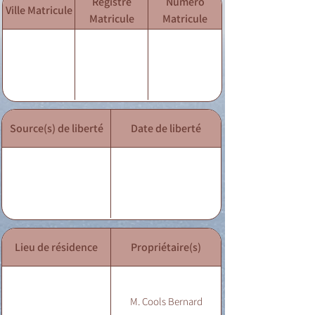
Registre
Numéro
Ville Matricule
Matricule
Matricule
Source(s) de liberté
Date de liberté
Lieu de résidence
Propriétaire(s)
M. Cools Bernard