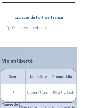
Esclaves de Fort-de-France
Vie en liberté
Genre
Nom Libre
Prénom Libre
F
Noyon / Brunel
Elisa Elizabeth
Année de
Naissance
Lieu de
Source de