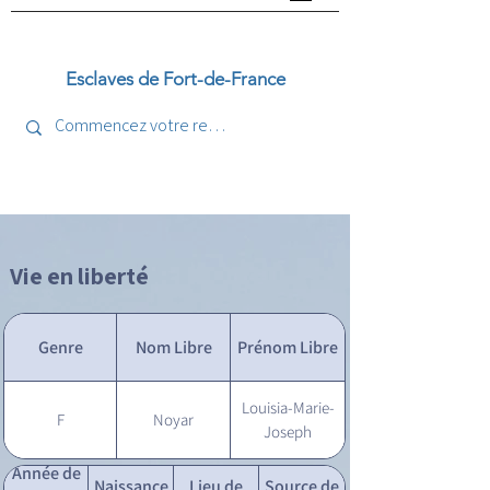
Esclaves de Fort-de-France
Vie en liberté
Genre
Nom Libre
Prénom Libre
Louisia-Marie-
F
Noyar
Joseph
Année de
Naissance
Lieu de
Source de