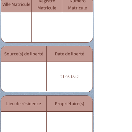
Registre
Numéro
Ville Matricule
Matricule
Matricule
Source(s) de liberté
Date de liberté
21.05.1842
Lieu de résidence
Propriétaire(s)