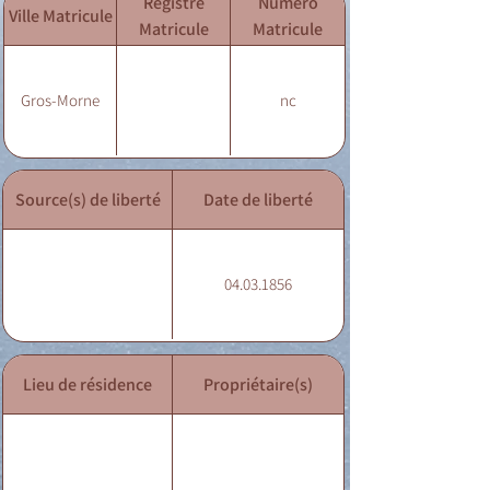
Registre
Numéro
Ville Matricule
Matricule
Matricule
Gros-Morne
nc
Source(s) de liberté
Date de liberté
04.03.1856
Lieu de résidence
Propriétaire(s)