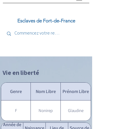
Esclaves de Fort-de-France
Vie en liberté
Genre
Nom Libre
Prénom Libre
F
Nonirep
Glaudine
Année de
Naissance
Lieu de
Source de