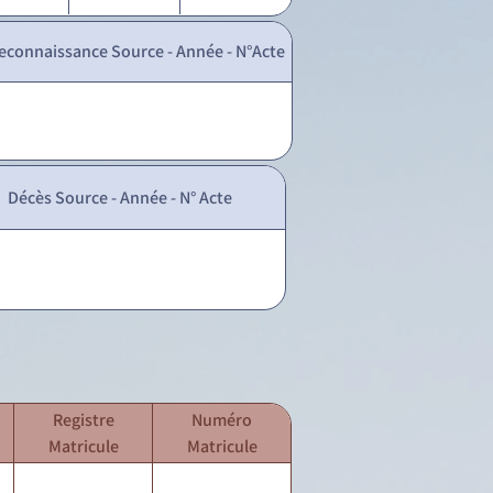
econnaissance Source - Année - N°Acte
Décès Source - Année - N° Acte
Registre
Numéro
Matricule
Matricule