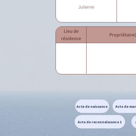
Julienne
Lieu de
Propriétaire(
résidence
Acte de naissance
Acte de ma
Acte de reconnaissance 1