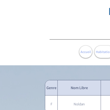
Accueil
Habitatio
Genre
Nom Libre
F
Noldan