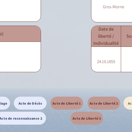
Gros-Morne
Date de
s)
liberté /
So
Individualité
24.10.1855
riage
Acte de Décès
Acte de Liberté 1
Acte de Liberté 2
Ac
Acte de reconnaissance 2
Acte de Liberté 3