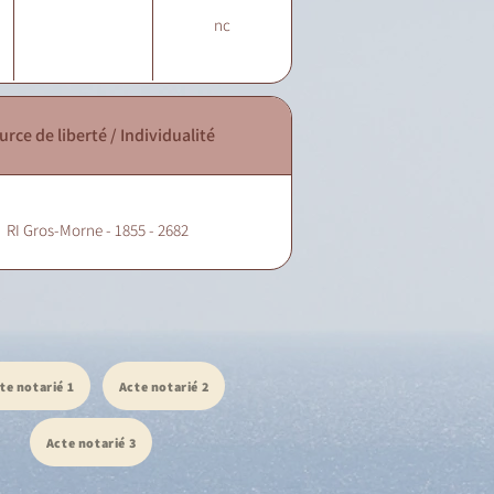
nc
urce de liberté / Individualité
RI Gros-Morne - 1855 - 2682
te notarié 1
Acte notarié 2
Acte notarié 3