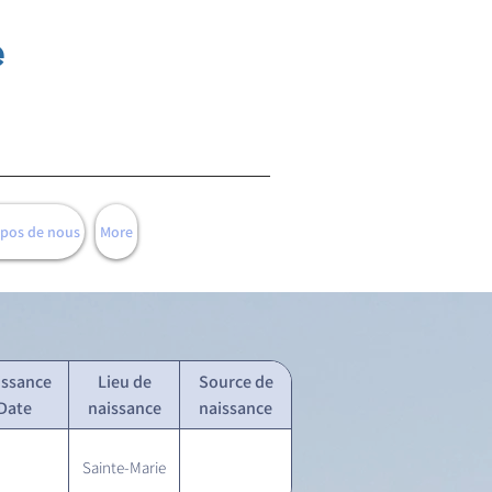
e
opos de nous
More
issance
Lieu de
Source de
Date
naissance
naissance
Sainte-Marie