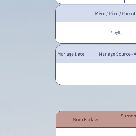
Mère / Père / Parent
Fragile
Mariage Date
Mariage Source - A
Surnom
Nom Esclave