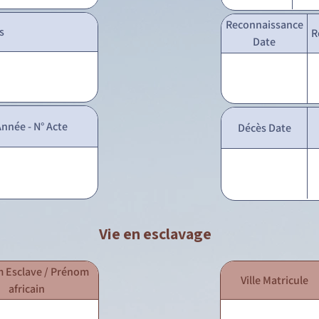
Reconnaissance
s
R
Date
nnée - N° Acte
Décès Date
Vie en esclavage
 Esclave / Prénom
Ville Matricule
africain