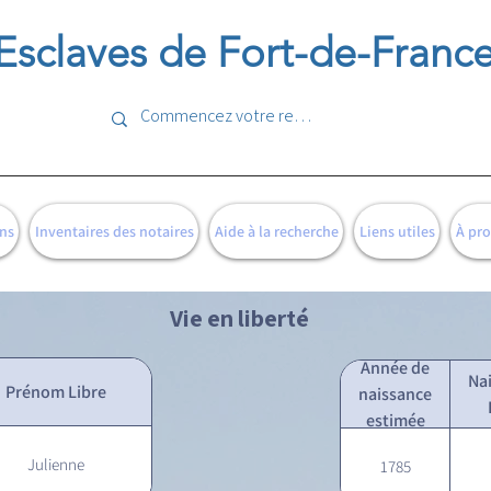
Esclaves de Fort-de-Franc
ns
Inventaires des notaires
Aide à la recherche
Liens utiles
À pr
Vie en liberté
Année de
Na
Prénom Libre
naissance
estimée
Julienne
1785