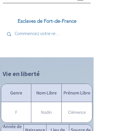
Esclaves de Fort-de-France
Vie en liberté
Genre
Nom Libre
Prénom Libre
F
Nodin
Clémence
Année de
Naissance
Lieu de
Source de