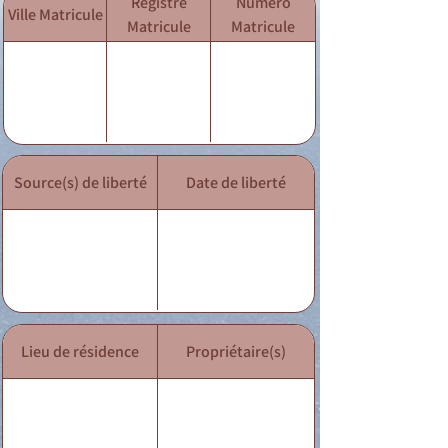
Registre
Numéro
Ville Matricule
Matricule
Matricule
Source(s) de liberté
Date de liberté
Lieu de résidence
Propriétaire(s)