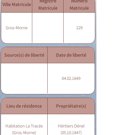
Registre
Numéro
Ville Matricule
Matricule
Matricule
Gros-Morne
229
Source(s) de liberté
Date de liberté
04.02.1849
Lieu de résidence
Propriétaire(s)
Habitation La Tracée
Héritiers Dénel
(Gros-Morne)
(05.10.1847)