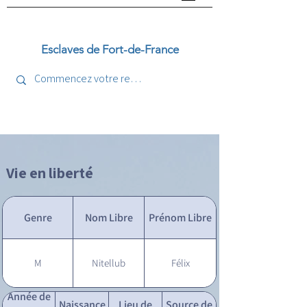
Esclaves de Fort-de-France
Vie en liberté
Genre
Nom Libre
Prénom Libre
M
Nitellub
Félix
Année de
Naissance
Lieu de
Source de