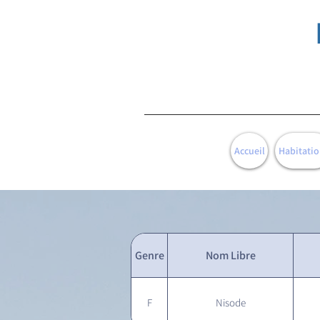
Accueil
Habitatio
Genre
Nom Libre
F
Nisode