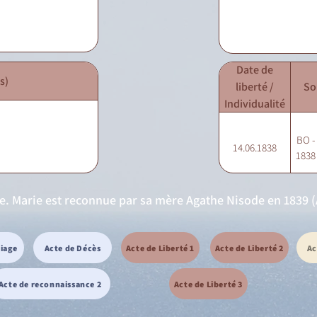
Date de
s)
liberté /
So
Individualité
BO - 
14.06.1838
1838 
ie. Marie est reconnue par sa mère Agathe Nisode en 1839 (
riage
Acte de Décès
Acte de Liberté 1
Acte de Liberté 2
Ac
Acte de reconnaissance 2
Acte de Liberté 3