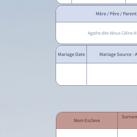
Mère / Père / Parent
Agathe dite Vénus Céline 
Mariage Date
Mariage Source - A
Surnom
Nom Esclave