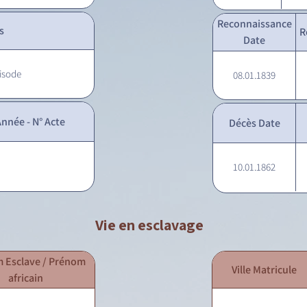
Reconnaissance
s
R
Date
Nisode
08.01.1839
nnée - N° Acte
Décès Date
10.01.1862
Vie en esclavage
 Esclave / Prénom
Ville Matricule
africain