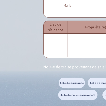
Marie
Lieu de
Propriétaire(
résidence
Noir-e de traite provenant de sais
Acte de naissance
Acte de ma
Acte de reconnaissance 1