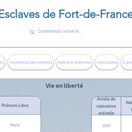
Esclaves de Fort-de-Franc
ns
Inventaires des notaires
Aide à la recherche
Liens utiles
À pr
Vie en liberté
Année de
Na
Prénom Libre
naissance
estimée
Marie
1835