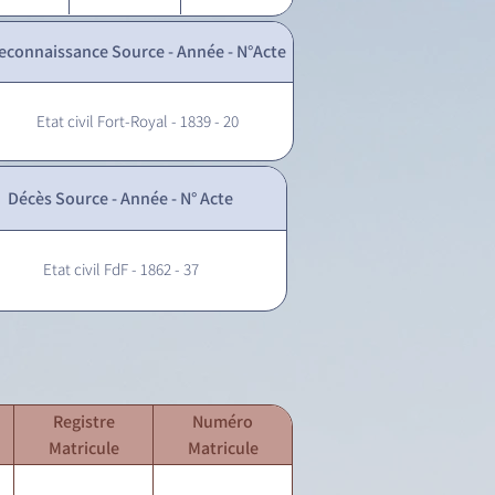
econnaissance Source - Année - N°Acte
Etat civil Fort-Royal - 1839 - 20
Décès Source - Année - N° Acte
Etat civil FdF - 1862 - 37
Registre
Numéro
Matricule
Matricule