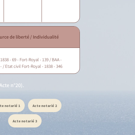
urce de liberté / Individualité
1838 - 69 - Fort-Royal - 139 / BAA -
- / Etat civil Fort-Royal - 1838 - 346
Acte n°20).
te notarié 1
Acte notarié 2
Acte notarié 3