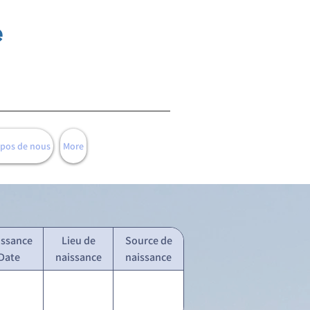
e
opos de nous
More
issance
Lieu de
Source de
Date
naissance
naissance