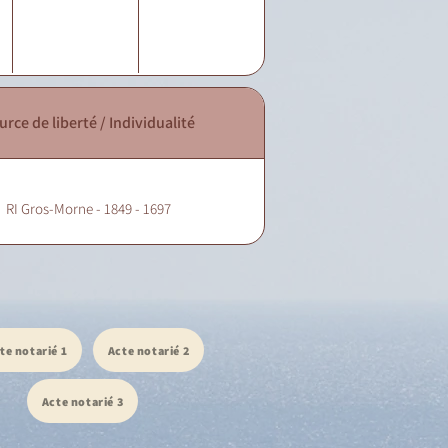
urce de liberté / Individualité
RI Gros-Morne - 1849 - 1697
te notarié 1
Acte notarié 2
Acte notarié 3