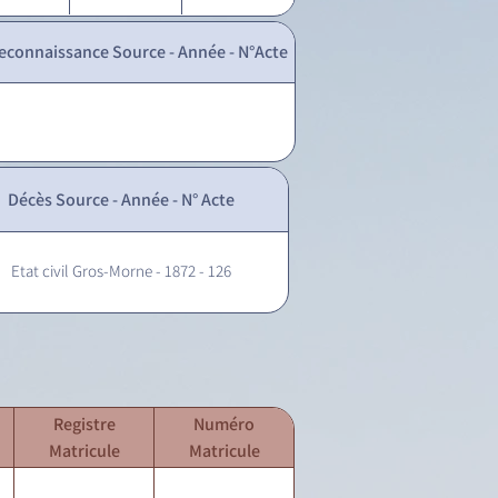
econnaissance Source - Année - N°Acte
Décès Source - Année - N° Acte
Etat civil Gros-Morne - 1872 - 126
Registre
Numéro
Matricule
Matricule