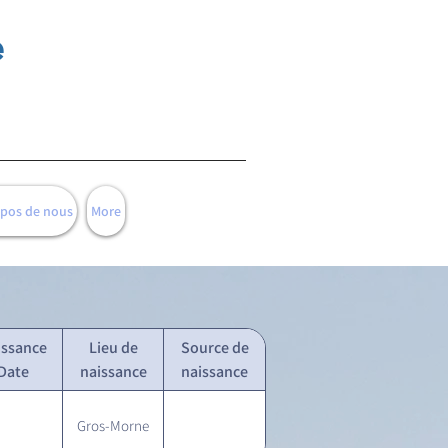
e
opos de nous
More
issance
Lieu de
Source de
Date
naissance
naissance
Gros-Morne