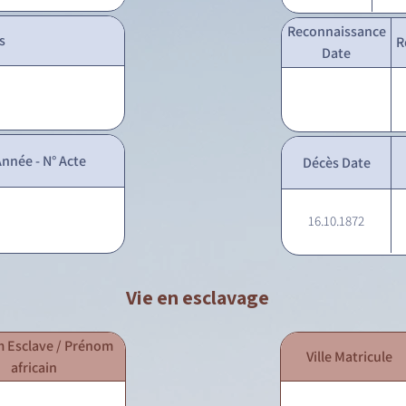
Reconnaissance
s
R
Date
nnée - N° Acte
Décès Date
16.10.1872
Vie en esclavage
 Esclave / Prénom
Ville Matricule
africain