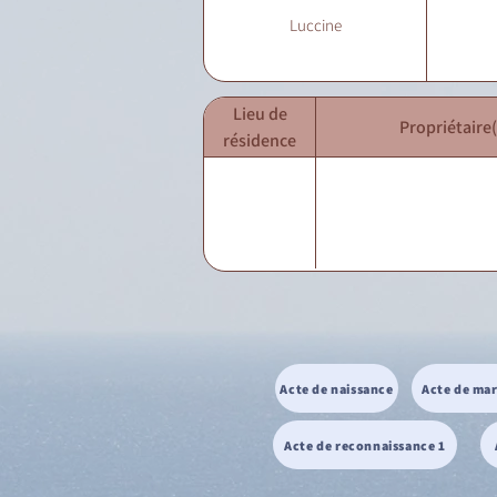
Luccine
Lieu de
Propriétaire(
résidence
Acte de naissance
Acte de ma
Acte de reconnaissance 1