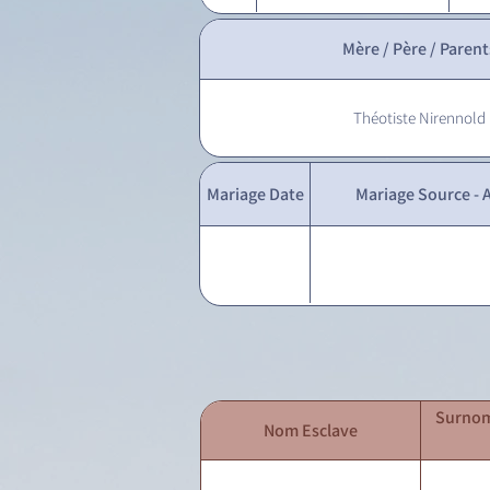
Mère / Père / Parent
Théotiste Nirennold
Mariage Date
Mariage Source - A
Surnom
Nom Esclave