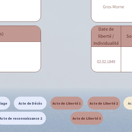
Gros-Morne
Date de
s)
liberté /
So
Individualité
02.02.1849
riage
Acte de Décès
Acte de Liberté 1
Acte de Liberté 2
Ac
Acte de reconnaissance 2
Acte de Liberté 3