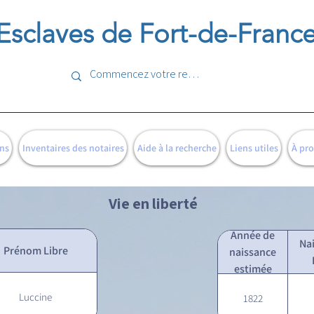
Esclaves de Fort-de-Franc
ns
Inventaires des notaires
Aide à la recherche
Liens utiles
À pr
Vie en liberté
Année de
Na
Prénom Libre
naissance
estimée
Luccine
1822