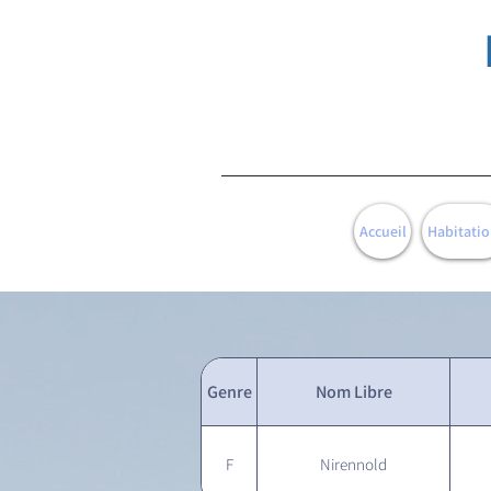
Accueil
Habitatio
Genre
Nom Libre
F
Nirennold