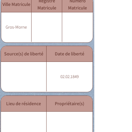
Registre
Numéro
Ville Matricule
Matricule
Matricule
Gros-Morne
Source(s) de liberté
Date de liberté
02.02.1849
Lieu de résidence
Propriétaire(s)