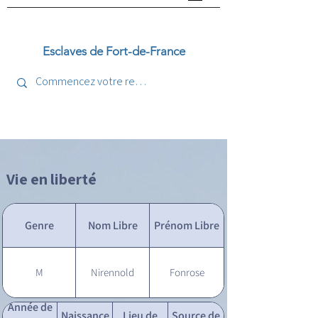
Esclaves de Fort-de-France
Vie en liberté
Genre
Nom Libre
Prénom Libre
M
Nirennold
Fonrose
Année de
Naissance
Lieu de
Source de