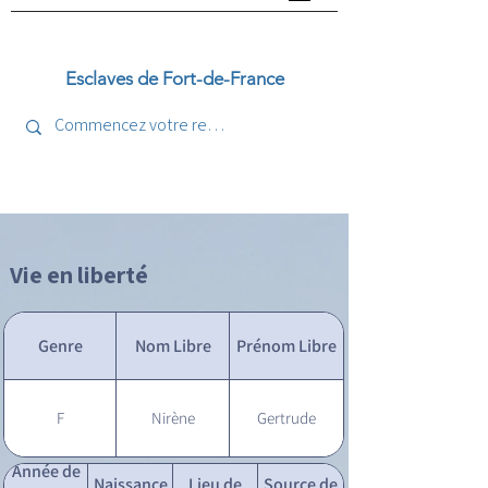
Esclaves de Fort-de-France
Vie en liberté
Genre
Nom Libre
Prénom Libre
F
Nirène
Gertrude
Année de
Naissance
Lieu de
Source de