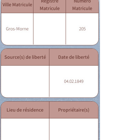
Registre
Numéro
Ville Matricule
Matricule
Matricule
Gros-Morne
205
Source(s) de liberté
Date de liberté
04.02.1849
Lieu de résidence
Propriétaire(s)