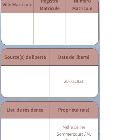
Registre
Numéro
Ville Matricule
Matricule
Matricule
Source(s) de liberté
Date de liberté
20.05.1831
Lieu de résidence
Propriétaire(s)
Melle Celine
Sommercourt / M.