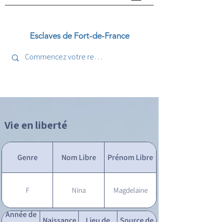
Esclaves de Fort-de-France
Vie en liberté
Genre
Nom Libre
Prénom Libre
F
Nina
Magdelaine
Année de
Naissance
Lieu de
Source de