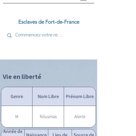
Esclaves de Fort-de-France
Vie en liberté
Genre
Nom Libre
Prénom Libre
M
Nilusmas
Alerte
Année de
Naissance
Lieu de
Source de