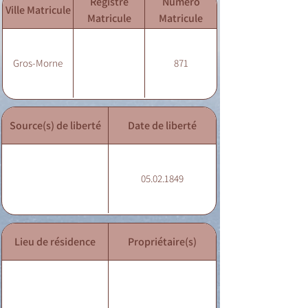
Registre
Numéro
Ville Matricule
Matricule
Matricule
Gros-Morne
871
Source(s) de liberté
Date de liberté
05.02.1849
Lieu de résidence
Propriétaire(s)