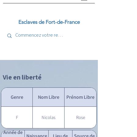
Esclaves de Fort-de-France
Vie en liberté
Genre
Nom Libre
Prénom Libre
F
Nicolas
Rose
Année de
Naissance
Lieu de
Source de