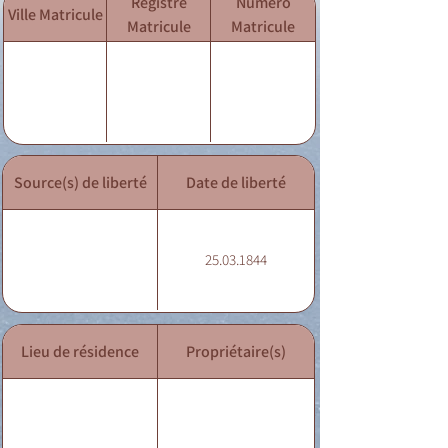
Registre
Numéro
Ville Matricule
Matricule
Matricule
Source(s) de liberté
Date de liberté
25.03.1844
Lieu de résidence
Propriétaire(s)