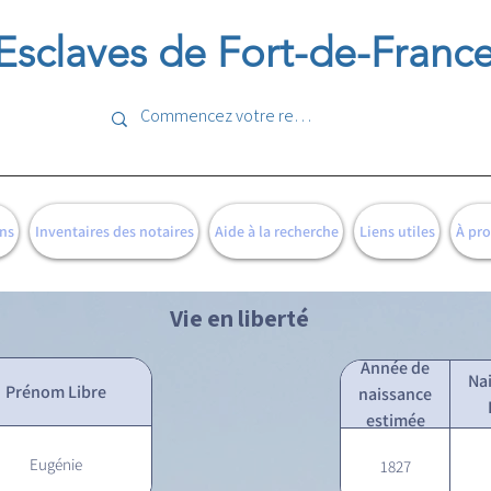
Esclaves de Fort-de-Franc
ns
Inventaires des notaires
Aide à la recherche
Liens utiles
À pr
Vie en liberté
Année de
Na
Prénom Libre
naissance
estimée
Eugénie
1827