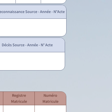
econnaissance Source - Année - N°Acte
Décès Source - Année - N° Acte
Registre
Numéro
Matricule
Matricule