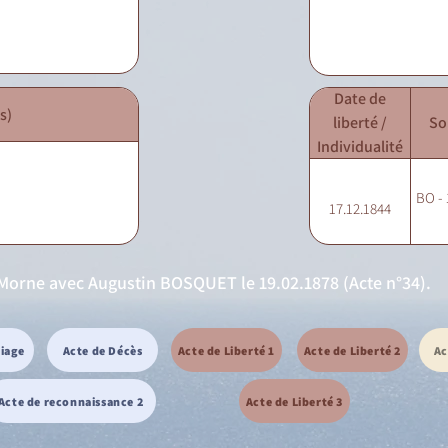
Date de
s)
liberté /
So
Individualité
BO - 
17.12.1844
Morne avec Augustin BOSQUET le 19.02.1878 (Acte n°34).
riage
Acte de Décès
Acte de Liberté 1
Acte de Liberté 2
Ac
Acte de reconnaissance 2
Acte de Liberté 3