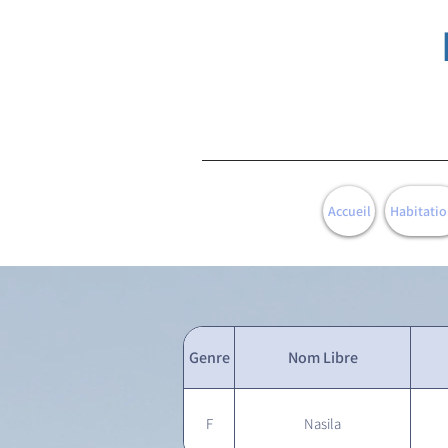
Accueil
Habitatio
Genre
Nom Libre
F
Nasila