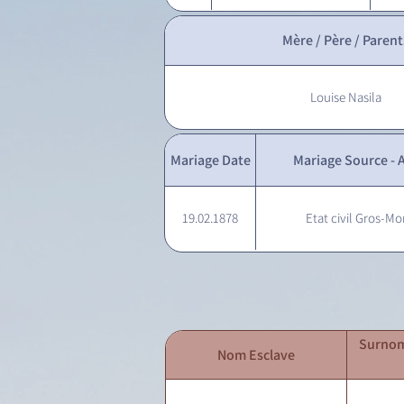
Mère / Père / Parent
Louise Nasila
Mariage Date
Mariage Source - A
19.02.1878
Etat civil Gros-Mo
Surnom
Nom Esclave