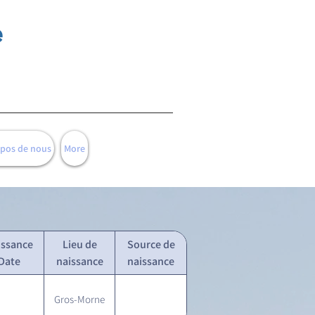
e
opos de nous
More
issance
Lieu de
Source de
Date
naissance
naissance
Gros-Morne