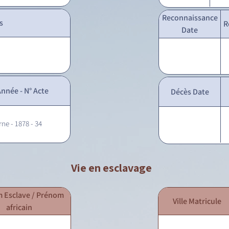
Reconnaissance
s
R
Date
nnée - N° Acte
Décès Date
rne - 1878 - 34
Vie en esclavage
 Esclave / Prénom
Ville Matricule
africain