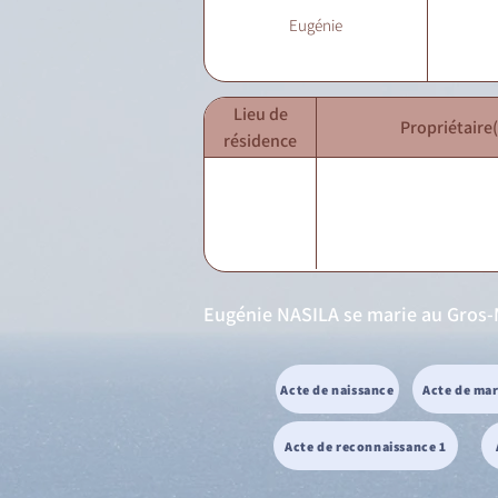
Eugénie
Lieu de
Propriétaire(
résidence
Eugénie NASILA se marie au Gros-
Acte de naissance
Acte de ma
Acte de reconnaissance 1