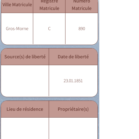
Registre
Numéro
Ville Matricule
Matricule
Matricule
Gros-Morne
C
890
Source(s) de liberté
Date de liberté
23.01.1851
Lieu de résidence
Propriétaire(s)