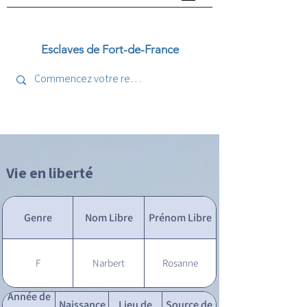
Esclaves de Fort-de-France
Vie en liberté
Genre
Nom Libre
Prénom Libre
F
Narbert
Rosanne
Année de
Naissance
Lieu de
Source de