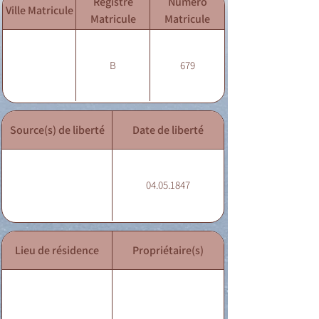
Registre
Numéro
Ville Matricule
Matricule
Matricule
B
679
Source(s) de liberté
Date de liberté
04.05.1847
Lieu de résidence
Propriétaire(s)