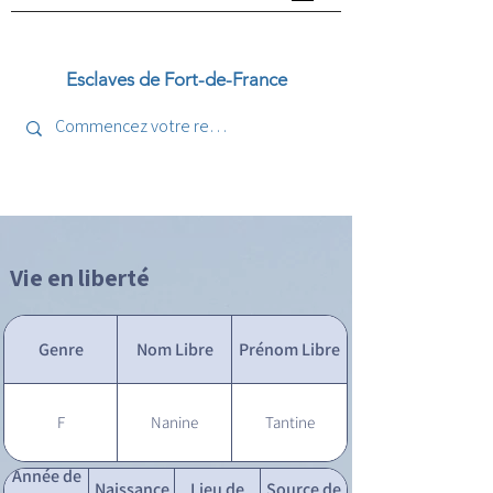
Esclaves de Fort-de-France
Vie en liberté
Genre
Nom Libre
Prénom Libre
F
Nanine
Tantine
Année de
Naissance
Lieu de
Source de