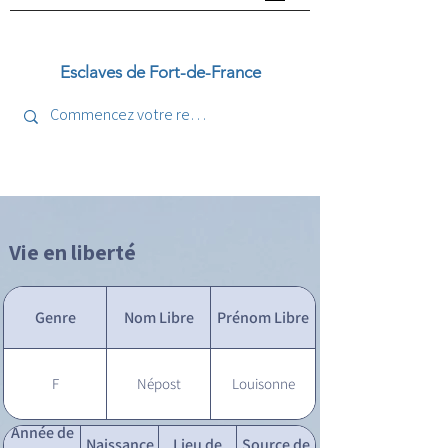
Esclaves de Fort-de-France
Vie en liberté
Genre
Nom Libre
Prénom Libre
F
Népost
Louisonne
Année de
Naissance
Lieu de
Source de