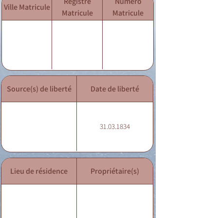
Registre
Numéro
Ville Matricule
Matricule
Matricule
Source(s) de liberté
Date de liberté
31.03.1834
Lieu de résidence
Propriétaire(s)