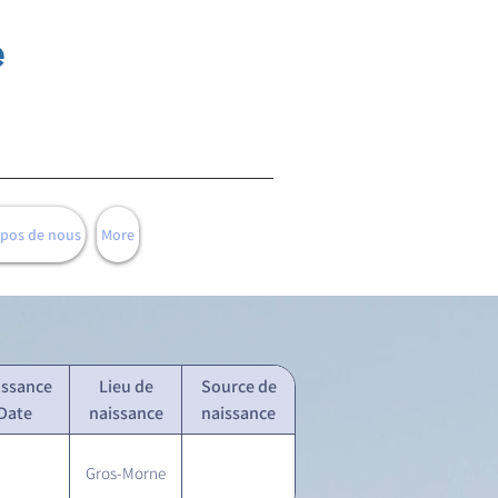
e
opos de nous
More
issance
Lieu de
Source de
Date
naissance
naissance
Gros-Morne