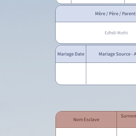
Mère / Père / Parent
Edhéli Mothi
Mariage Date
Mariage Source - A
Surnom
Nom Esclave