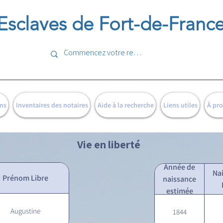
Esclaves de Fort-de-Franc
ns
Inventaires des notaires
Aide à la recherche
Liens utiles
À pr
Vie en liberté
Année de
Na
Prénom Libre
naissance
estimée
Augustine
1844