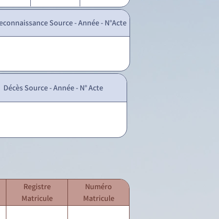
econnaissance Source - Année - N°Acte
Décès Source - Année - N° Acte
Registre
Numéro
Matricule
Matricule