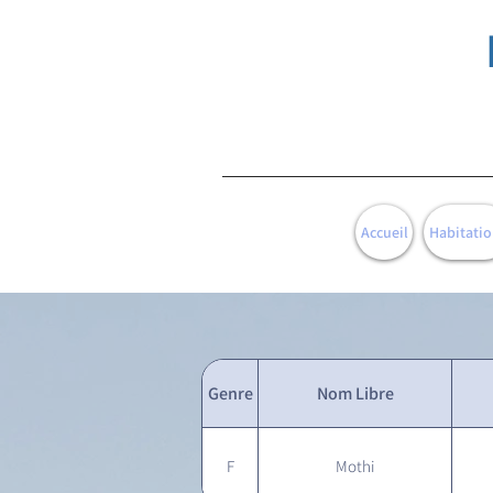
Accueil
Habitatio
Genre
Nom Libre
F
Mothi