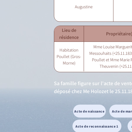
Augustine
Lieu de
Propriétaire(
résidence
Mme Louise Marguerit
Habitation
Messouhaits (<25.11.1839
Poullet (Gros-
Poullet et Mme Marie R
Morne)
Theuvenin (>25.11
Sa famille figure sur l'acte de ve
déposé chez Me Holozet le 25.11.183
Acte de naissance
Acte de ma
Acte de reconnaissance 1