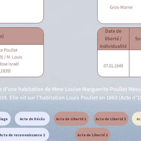
Gros-Morne
Date de
s)
liberté /
So
Individualité
e Poullet
) / M. Louis
ose Israël
07.01.1849
.1839)
nte d'une habitation de Mme Louise Marguerite Poullet Messo
9. Elle vit sur l'habitation Louis Poullet en 1863 (Acte n°1
riage
Acte de Décès
Acte de Liberté 1
Acte de Liberté 2
Ac
Acte de reconnaissance 2
Acte de Liberté 3