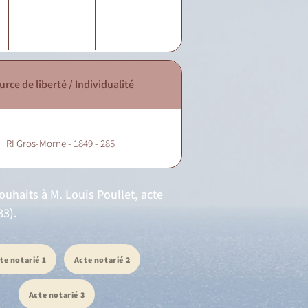
urce de liberté / Individualité
RI Gros-Morne - 1849 - 285
uhaits à M. Louis Poullet, acte
83).
te notarié 1
Acte notarié 2
Acte notarié 3