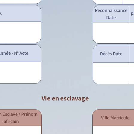
Reconnaissance
s
R
Date
nnée - N° Acte
Décès Date
Vie en esclavage
 Esclave / Prénom
Ville Matricule
africain