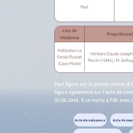
Paul
Lieu de
Propriétaire(
résidence
Habitation Le
Héritiers Claude Joseph
Fonds Plumet
Percin (<1841) / M. Dufou
(Case-Pilote)
Paul figure sur le procès verbal d'
figure également sur l'acte de con
30.06.1844. Il se marie à FdF avec
Acte de naissance
Acte de ma