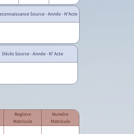
econnaissance Source - Année - N°Acte
Décès Source - Année - N° Acte
Registre
Numéro
Matricule
Matricule