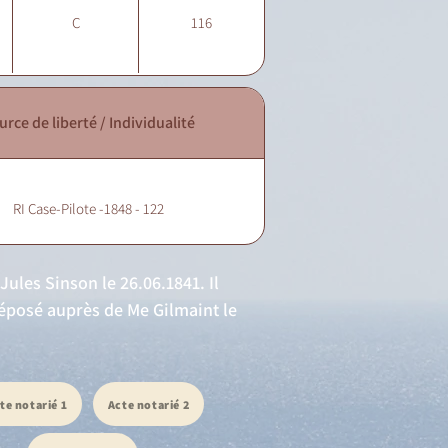
C
116
urce de liberté / Individualité
RI Case-Pilote -1848 - 122
Jules Sinson le 26.06.1841. Il
déposé auprès de Me Gilmaint le
te notarié 1
Acte notarié 2