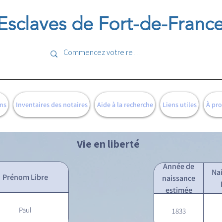
Esclaves de Fort-de-Franc
ns
Inventaires des notaires
Aide à la recherche
Liens utiles
À pr
Vie en liberté
Année de
Na
Prénom Libre
naissance
estimée
Paul
1833