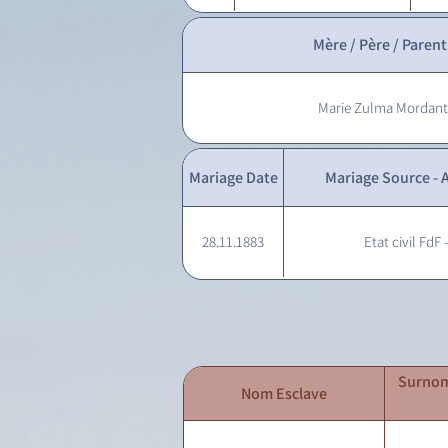
Mère / Père / Parent
Marie Zulma Mordant
Mariage Date
Mariage Source - A
28.11.1883
Etat civil FdF 
Surnom
Nom Esclave