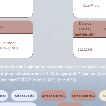
Case-Pilote
Date de
s)
liberté /
So
Individualité
 Bernard de
geray (>1843)
15.10.1848
estimation de l'habitation de Percin déposé chez Me Pierre 
stitution de société entre M. Dufougeray et M. Camouilly, 
 Clémence POTAGE le 28.11.1883 (Acte n°53).
riage
Acte de Décès
Acte de Liberté 1
Acte de Liberté 2
Ac