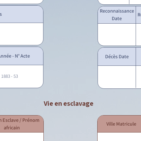
Reconnaissance
s
R
Date
nnée - N° Acte
Décès Date
- 1883 - 53
Vie en esclavage
 Esclave / Prénom
Ville Matricule
africain