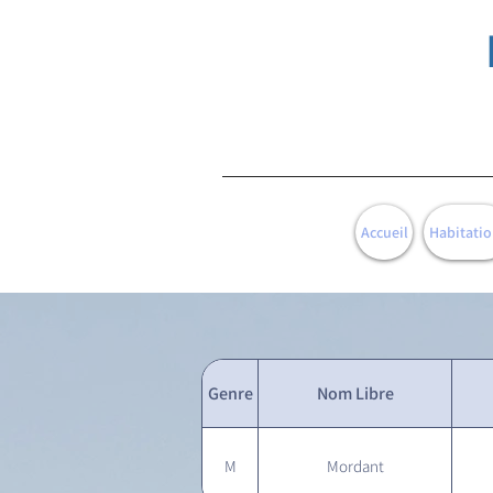
Accueil
Habitatio
Genre
Nom Libre
M
Mordant