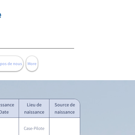
e
opos de nous
More
issance
Lieu de
Source de
Date
naissance
naissance
Case-Pilote