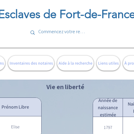
Esclaves de Fort-de-Franc
ns
Inventaires des notaires
Aide à la recherche
Liens utiles
À pr
Vie en liberté
Année de
Na
Prénom Libre
naissance
estimée
Elise
1797