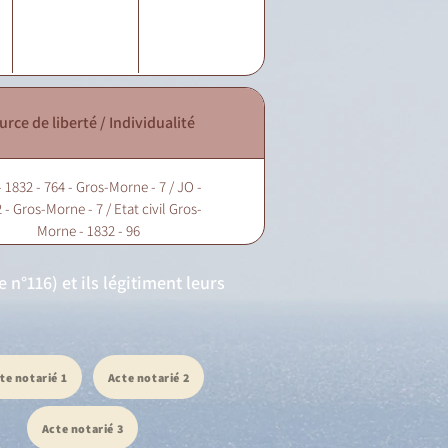
urce de liberté / Individualité
 1832 - 764 - Gros-Morne - 7 / JO -
 - Gros-Morne - 7 / Etat civil Gros-
Morne - 1832 - 96
n°116) et ils légitiment leurs
te notarié 1
Acte notarié 2
Acte notarié 3