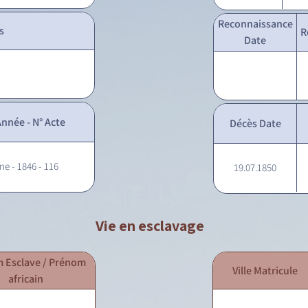
Reconnaissance
s
R
Date
nnée - N° Acte
Décès Date
ne - 1846 - 116
19.07.1850
Vie en esclavage
 Esclave / Prénom
Ville Matricule
africain