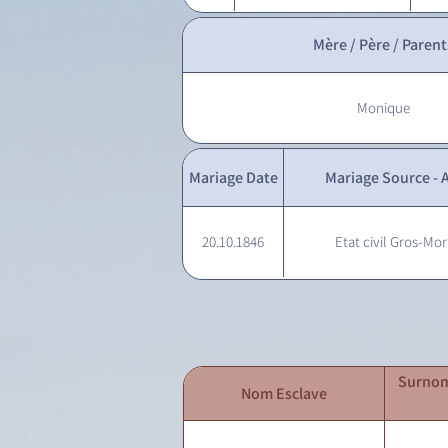
Mère / Père / Parent
Monique
Mariage Date
Mariage Source - A
20.10.1846
Etat civil Gros-Mor
Surnom
Nom Esclave