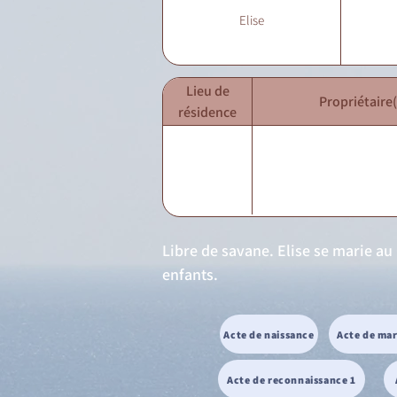
Elise
Lieu de
Propriétaire(
résidence
Libre de savane. Elise se marie au
enfants.
Acte de naissance
Acte de ma
Acte de reconnaissance 1