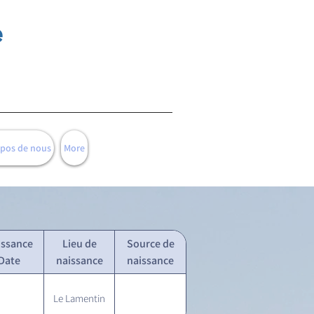
e
opos de nous
More
issance
Lieu de
Source de
Date
naissance
naissance
Le Lamentin