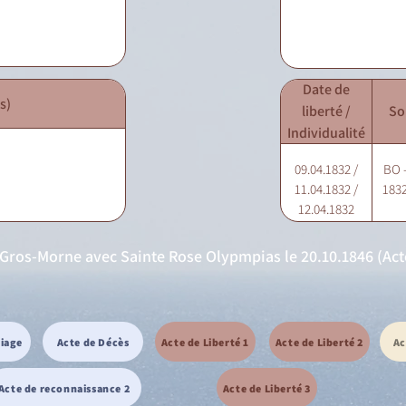
Date de
s)
liberté /
So
Individualité
09.04.1832 /
BO -
11.04.1832 /
1832
12.04.1832
 Gros-Morne avec Sainte Rose Olypmpias le 20.10.1846 (Acte 
riage
Acte de Décès
Acte de Liberté 1
Acte de Liberté 2
Ac
Acte de reconnaissance 2
Acte de Liberté 3