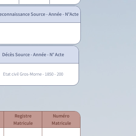
econnaissance Source - Année - N°Acte
Décès Source - Année - N° Acte
Etat civil Gros-Morne - 1850 - 200
Registre
Numéro
Matricule
Matricule