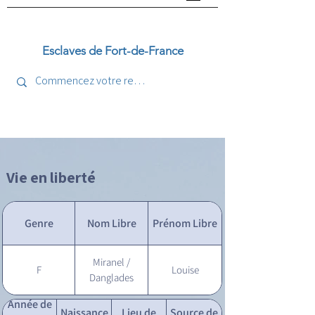
Esclaves de Fort-de-France
Vie en liberté
Genre
Nom Libre
Prénom Libre
Miranel /
F
Louise
Danglades
Année de
Naissance
Lieu de
Source de