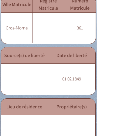
Registre
Numéro
Ville Matricule
Matricule
Matricule
Gros-Morne
361
Source(s) de liberté
Date de liberté
01.02.1849
Lieu de résidence
Propriétaire(s)