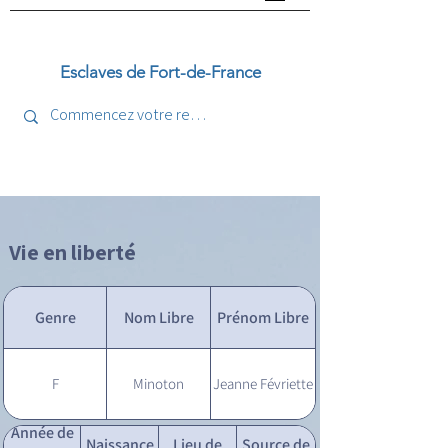
Esclaves de Fort-de-France
Vie en liberté
Genre
Nom Libre
Prénom Libre
F
Minoton
Jeanne Févriette
Année de
Naissance
Lieu de
Source de