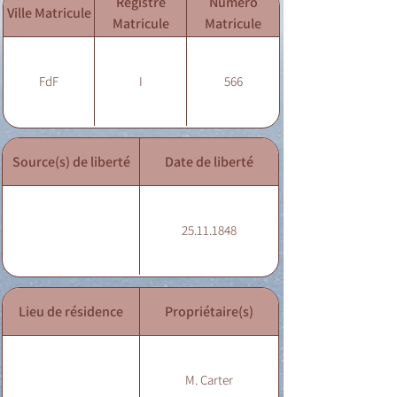
Registre
Numéro
Ville Matricule
Matricule
Matricule
FdF
I
566
Source(s) de liberté
Date de liberté
25.11.1848
Lieu de résidence
Propriétaire(s)
M. Carter