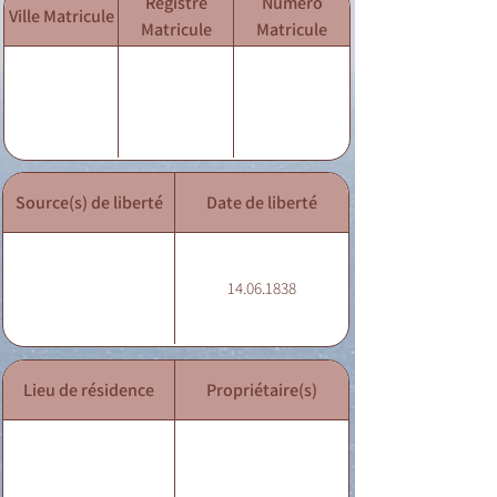
Registre
Numéro
Ville Matricule
Matricule
Matricule
Source(s) de liberté
Date de liberté
14.06.1838
Lieu de résidence
Propriétaire(s)