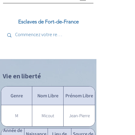
Esclaves de Fort-de-France
Vie en liberté
Genre
Nom Libre
Prénom Libre
M
Micout
Jean-Pierre
Année de
Naissance
Lieu de
Source de